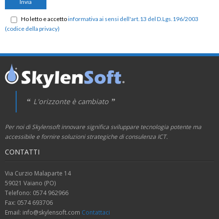
Ho letto e accetto
informativa ai sensi dell'art.13 del D.Lgs.196/2003
(codice della privacy)
L'orizzonte è cambiato
Per noi di Skylensoft innovare significa sviluppare tecnologia potente ma
accessibile e fornire soluzioni strategiche di consulenza ICT.
CONTATTI
Via Curzio Malaparte 14
59021 Vaiano (PO)
Telefono: 0574 962966
Fax: 0574 693706
Email: info@skylensoft.com
Contattaci