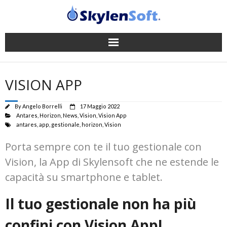
Gestionale
VISION APP
App
By
Angelo Borrelli
17 Maggio 2022
Successi
Antares
,
Horizon
,
News
,
Vision
,
Vision App
antares
,
app
,
gestionale
,
horizon
,
Vision
News
Porta sempre con te il tuo gestionale con
Vision, la App di Skylensoft che ne estende le
Company
capacità su smartphone e tablet.
Supporto
Il tuo gestionale non ha più
Contatti
confini con Vision App!