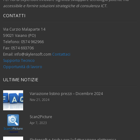
accessibile e fornire soluzioni strategiche di consulenza ICT.
CONTATTI
Via Curzio Malaparte 14
59021 Vaiano (PO)
Telefono: 0574 962966
Fax: 0574 693706
Email: info@skylensoft.com
Contattaci
Supporto Tecnico
Opportunità di lavoro
ULTIME NOTIZIE
Variazione listino prezzi – Dicembre 2024
Nov 21, 2024
Scan2Picture
Apr 7, 2023
Skylensoft e Aruba per la fatturazione elettronica