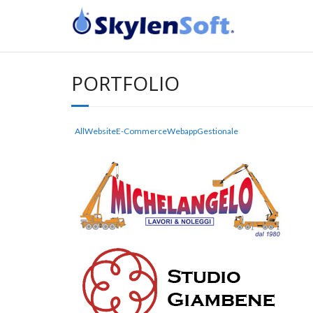
PORTFOLIO
All
Website
E-Commerce
Webapp
Gestionale
DATAPOS.IT
COMPONENT OFF