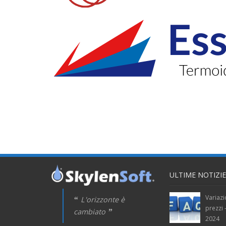
BARTOLI S.P.A.
BARTOLI S.P.A.
ULTIME NOTIZIE
Variazi
L'orizzonte è
prezzi
cambiato
2024