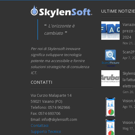
ULTIME NOTIZIE
Variazi
L'orizzonte è
prezzi
cambiato
2024
Nov 21,
Per noi di Skylensoft innovare
Scan2P
significa sviluppare tecnologia
Apr 7, 2
potente ma accessibile e fornire
soluzioni strategiche di consulenza
ICT.
Skylen
la fatt
CONTATTI
elettro
Gen 20,
Via Curzio Malaparte 14
Vision
59021 Vaiano (PO)
Ago 19,
Telefono: 0574 962966
Fax: 0574 693706
Email: info@skylensoft.com
Vision
Contattaci
Mag 17,
Supporto Tecnico