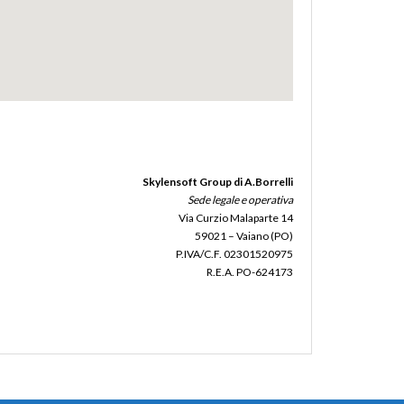
Skylensoft Group di A.Borrelli
Sede legale e operativa
Via Curzio Malaparte 14
59021 – Vaiano (PO)
P.IVA/C.F. 02301520975
R.E.A. PO-624173