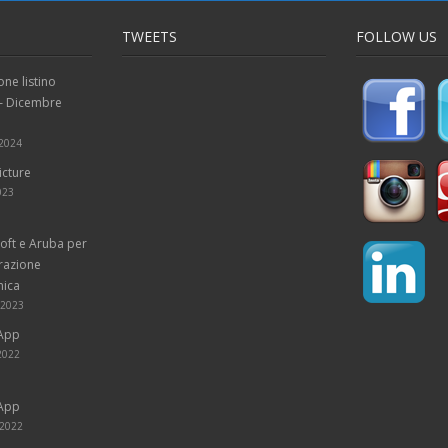
TWEETS
FOLLOW US
one listino
 – Dicembre
 2024
icture
023
soft e Aruba per
urazione
nica
 2023
 App
 2022
 App
 2022