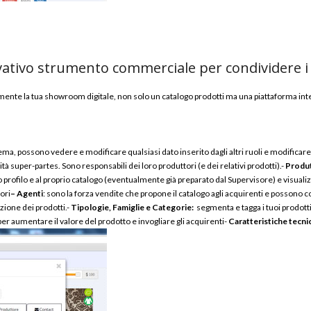
ativo strumento commerciale per condividere i pr
 la tua showroom digitale, non solo un catalogo prodotti ma una piattaforma interat
sistema, possono vedere e modificare qualsiasi dato inserito dagli altri ruoli e modifica
tà super-partes. Sono responsabili dei loro produttori (e dei relativi prodotti).-
Produt
profilo e al proprio catalogo (eventualmente già preparato dal Supervisore) e visualizza
ori
– Agenti
: sono la forza vendite che propone il catalogo agli acquirenti e possono c
uzione dei prodotti.-
Tipologie, Famiglie e Categorie:
segmenta e tagga i tuoi prodotti
 per aumentare il valore del prodotto e invogliare gli acquirenti-
Caratteristiche tecni