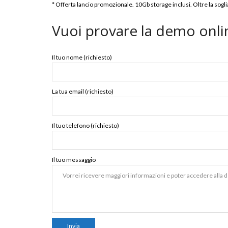
* Offerta lancio promozionale. 10Gb storage inclusi. Oltre la sog
Vuoi provare la demo onlin
Il tuo nome (richiesto)
La tua email (richiesto)
Il tuo telefono (richiesto)
Il tuo messaggio