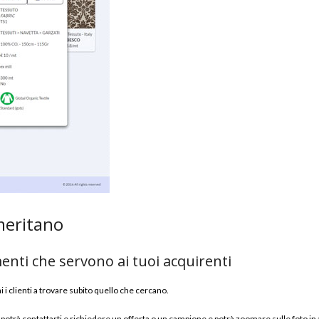
meritano
menti che servono ai tuoi acquirenti
i i clienti a trovare subito quello che cercano.
 potrà contattarti e richiedere un offerta o un campione e potrà zoomare sulle foto in 