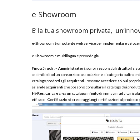
e-Showroom
E’ la tua showroom privata, un’innov
e-Showroom è un potente web service per implementare velocemente
e-Showroom è multilingua e prevede già
Fino a 5 ruoli : –
Amministratori
: sono i responsabili di tutto il 
assimilabili ad un consorzio o associazione di categoria o altra enti
catalogo prodotti agli acquirenti. Possono accedere solo al proprio 
aziende acquirenti che possono consultare il catalogo dei produtt
Hi-Res
: carica e crea un catalogo infinito di immagini ad alta risol
efficace-
Certificazioni
: crea e aggiungi certificazioni al prodotto