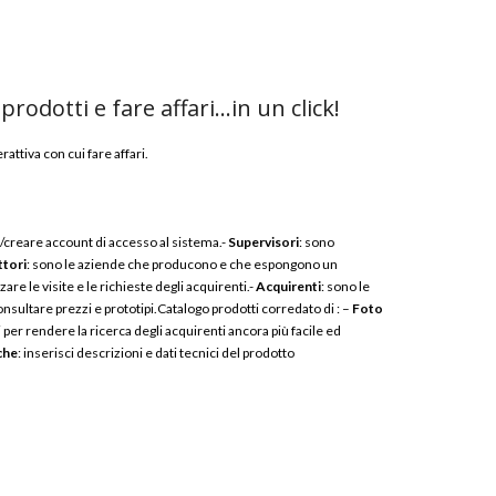
odotti e fare affari…in un click!
tiva con cui fare affari.
re/creare account di accesso al sistema.-
Supervisori
: sono
tori
: sono le aziende che producono e che espongono un
re le visite e le richieste degli acquirenti.-
Acquirenti
: sono le
onsultare prezzi e prototipi.Catalogo prodotti corredato di : –
Foto
 per rendere la ricerca degli acquirenti ancora più facile ed
che
: inserisci descrizioni e dati tecnici del prodotto