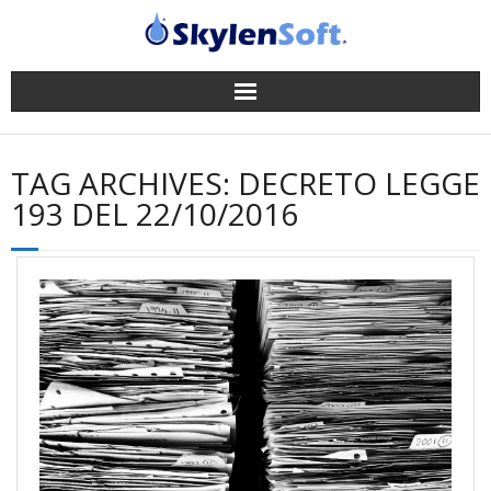
Gestionale
TAG ARCHIVES:
DECRETO LEGGE
App
193 DEL 22/10/2016
Successi
News
Company
Supporto
Contatti