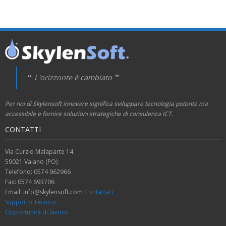
L'orizzonte è cambiato
Per noi di Skylensoft innovare significa sviluppare tecnologia potente ma
accessibile e fornire soluzioni strategiche di consulenza ICT.
CONTATTI
Via Curzio Malaparte 14
59021 Vaiano (PO)
Telefono: 0574 962966
Fax: 0574 693706
Email: info@skylensoft.com
Contattaci
Supporto Tecnico
Opportunità di lavoro