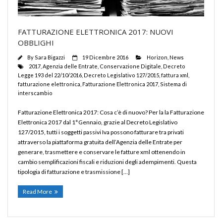
FATTURAZIONE ELETTRONICA 2017: NUOVI
OBBLIGHI
By
Sara Bigazzi
19 Dicembre 2016
Horizon
,
News
2017
,
Agenzia delle Entrate
,
Conservazione Digitale
,
Decreto
Legge 193 del 22/10/2016
,
Decreto Legislativo 127/2015
,
fattura xml
,
fatturazione elettronica
,
Fatturazione Elettronica 2017
,
Sistema di
interscambio
Fatturazione Elettronica 2017: Cosa c’è di nuovo? Per la la Fatturazione
Elettronica 2017 dal 1°Gennaio, grazie al Decreto Legislativo
127/2015, tutti i soggetti passivi Iva possono fatturare tra privati
attraverso la piattaforma gratuita dell’Agenzia delle Entrate per
generare, trasmettere e conservare le fatture xml ottenendo in
cambio semplificazioni fiscali e riduzioni degli adempimenti. Questa
tipologia di fatturazione e trasmissione […]
Read More