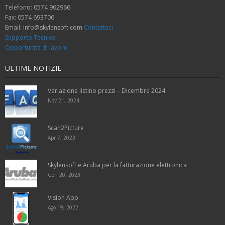
Telefono: 0574 962966
Fax: 0574 693706
Email: info@skylensoft.com
Contattaci
Supporto Tecnico
Opportunità di lavoro
ULTIME NOTIZIE
Variazione listino prezzi – Dicembre 2024
Nov 21, 2024
Scan2Picture
Apr 7, 2023
Skylensoft e Aruba per la fatturazione elettronica
Gen 20, 2023
Vision App
Ago 19, 2022