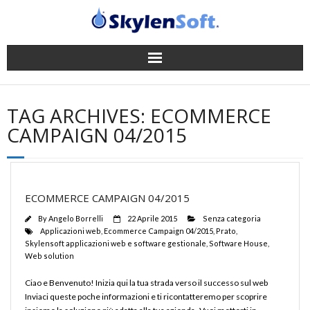
Gestionale
TAG ARCHIVES:
ECOMMERCE
App
CAMPAIGN 04/2015
Successi
News
ECOMMERCE CAMPAIGN 04/2015
By
Angelo Borrelli
22 Aprile 2015
Senza categoria
Company
Applicazioni web
,
Ecommerce Campaign 04/2015
,
Prato
,
Skylensoft applicazioni web e software gestionale
,
Software House
,
Web solution
Supporto
Ciao e Benvenuto! Inizia qui la tua strada verso il successo sul web
Contatti
Inviaci queste poche informazioni e ti ricontatteremo per scoprire