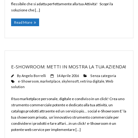
flessibile che si adatta perfettamente alla tua Attività! Scopri la
soluzione che […]
Read More
E-SHOWROOM: METTI IN MOSTRA LA TUA AZIENDA!
By
Angelo Borrelli
14 Aprile 2016
Senza categoria
e-Showroom
,
marketplace
,
skylensoft
,
vetrina digitale
,
Web
solution
Il tuo marketplace personale, digitale e condiviso in un click! Crea uno
strumento commerciale potente e dedicato alla tua attività, un
catalogo prodotti attraente ed un servizio più… social e-Showroom E’ la
tua showroom privata, un’innovativo strumento commerciale per
condividere i prodotti e fare affari…in un click! e-Showroom è un
potente web service per implementare […]