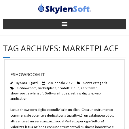
Gestionale
TAG ARCHIVES:
MARKETPLACE
App
Successi
ESHOWROOM.IT
News
By
Sara Bigazzi
20 Gennaio 2017
Senza categoria
e-Showroom
,
marketplace
,
prodotti cloud
,
servizi web
,
showroom
,
skylensoft
,
Software House
,
vetrina digitale
,
web
Company
application
Supporto
La tua showroom digitale condivisa in un click! Crea uno strumento
commerciale potente e dedicato alla tua attività, un catalogo prodotti
attraente ed un servizio più… social Perfetto per ogni Settore!
Contatti
Valorizza la tua Azienda con uno strumento di business innovativo e