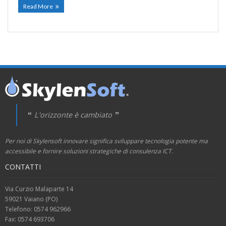
Read More
L'orizzonte è cambiato
Per noi di Skylensoft innovare significa sviluppare tecnologia potente ma
accessibile e fornire soluzioni strategiche di consulenza ICT.
CONTATTI
Via Curzio Malaparte 14
59021 Vaiano (PO)
Telefono: 0574 962966
Fax: 0574 693706