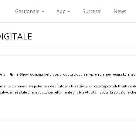
Gestionale
App
Successi
News
IGITALE
oria
e-Showroom
,
marketplace
,
prodotti cloud
,
servizi web
,
showroom
,
skylenso
mento commerciale potente e dedicato alla tua attività, un catalogo prodotti attraente
ivo e flessibile che si adatta perfettamente alla tua Attività! Scopri la soluzione che