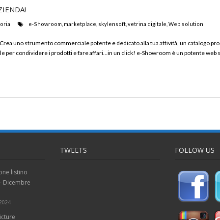
ZIENDA!
oria
e-Showroom
,
marketplace
,
skylensoft
,
vetrina digitale
,
Web solution
k! Crea uno strumento commerciale potente e dedicato alla tua attività, un catalogo pr
per condividere i prodotti e fare affari…in un click! e-Showroom è un potente web 
TWEETS
FOLLOW US
one listino
 – Dicembre
 2024
icture