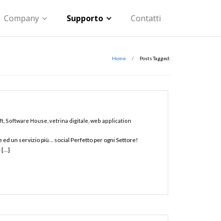
Company
Supporto
Contatti
Home
/
Posts Tagged:
ft
,
Software House
,
vetrina digitale
,
web application
 ed un servizio più… social Perfetto per ogni Settore!
 […]