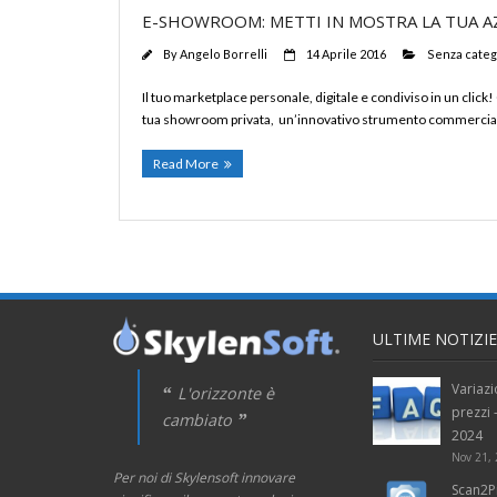
E-SHOWROOM: METTI IN MOSTRA LA TUA A
By
Angelo Borrelli
14 Aprile 2016
Senza categ
Il tuo marketplace personale, digitale e condiviso in un clic
tua showroom privata, un’innovativo strumento commerciale 
Read More
ULTIME NOTIZIE
Variazi
L'orizzonte è
prezzi
cambiato
2024
Nov 21,
Per noi di Skylensoft innovare
Scan2P